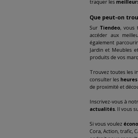
traquer les
meilleurs
Que peut-on trou
Sur
Tiendeo
, vous 
accéder aux meill
également parcouri
Jardin
et
Meubles et
produits de vos marq
Trouvez toutes les i
consulter les
heures
de proximité et déco
Inscrivez-vous à not
actualités
. Il vous 
Si vous voulez
écono
Cora
,
Action
,
trafic
,
C