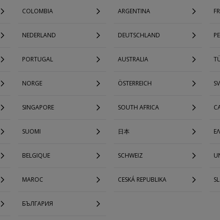
COLOMBIA
ARGENTINA
F
NEDERLAND
DEUTSCHLAND
P
PORTUGAL
AUSTRALIA
TÜ
NORGE
ÖSTERREICH
SV
SINGAPORE
SOUTH AFRICA
C
SUOMI
日本
Ε
BELGIQUE
SCHWEIZ
UN
MAROC
CESKÁ REPUBLIKA
S
БЪЛГАРИЯ