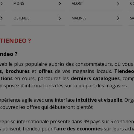
MONS
ALOST
C
OSTENDE
MALINES
S
 TIENDEO ?
endeo ?
 web le plus populaire auprès des consommateurs, où vous
s, brochures
et
offres
de vos magasins locaux.
Tiendeo
tions
en cours, parcourez les
derniers catalogues
, com
disposez d'informations clés sur la plupart des magasins.
xpérience agile avec une interface
intuitive
et
visuelle
. Org
ouvrez les offres qui débuteront bientôt.
reprise internationale présente dans 39 pays sur 5 continen
s utilisent Tiendeo pour
faire des économies
sur leurs ach