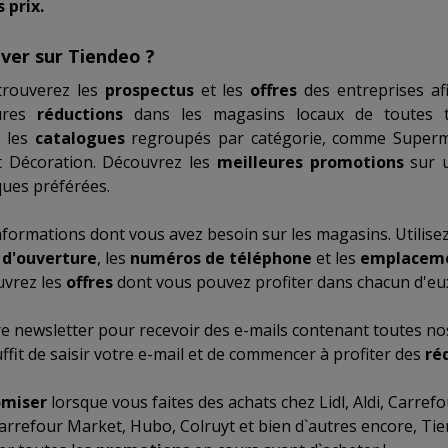
 prix.
ver sur Tiendeo ?
trouverez les
prospectus
et les
offres
des entreprises af
eures
réductions
dans les magasins locaux de toutes ta
r les
catalogues
regroupés par catégorie, comme
Superm
 Décoration
. Découvrez les
meilleures promotions
sur 
ues préférées.
nformations dont vous avez besoin sur les magasins. Utilise
 d'ouverture
, les
numéros de téléphone
et les
emplacem
uvrez les
offres
dont vous pouvez profiter dans chacun d'eu
re newsletter pour recevoir des e-mails contenant toutes nos
suffit de saisir votre e-mail et de commencer à profiter des
ré
miser
lorsque vous faites des achats chez
Lidl
,
Aldi
,
Carrefo
arrefour Market
,
Hubo
,
Colruyt
et bien d`autres encore, Tie