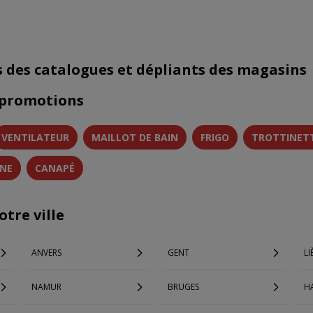
s des catalogues et dépliants des magasins
 promotions
VENTILATEUR
MAILLOT DE BAIN
FRIGO
TROTTINET
INE
CANAPÉ
tre ville
ANVERS
GENT
LI
NAMUR
BRUGES
H