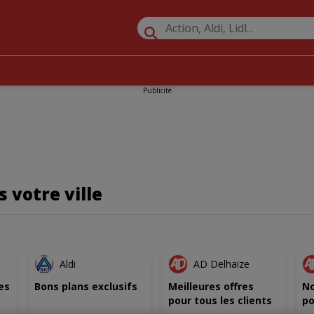
Publicité
 votre ville
AU
NOUVEAU
NOUVEAU
Aldi
AD Delhaize
es
Bons plans exclusifs
Meilleures offres
No
pour tous les clients
po