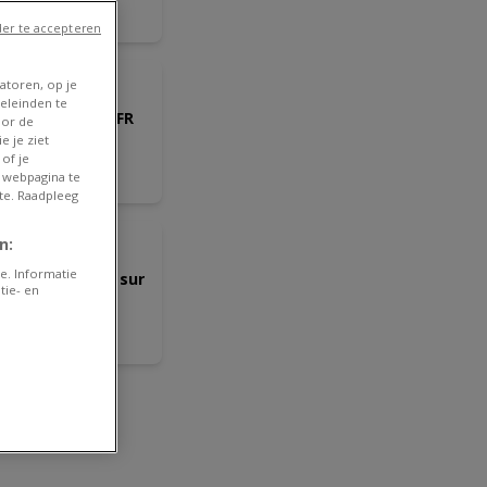
ire le
/08
er te accepteren
NOUVEAU
Delhaize
atoren, op je
eleinden te
lder Delhaize - FR
oor de
e je ziet
of je
ire le
 webpagina te
/08
te. Raadpleeg
ANTICIPÉ
n:
Aldi
e. Informatie
per réductions sur
tie- en
s produits
lectionnés
ire le
/08