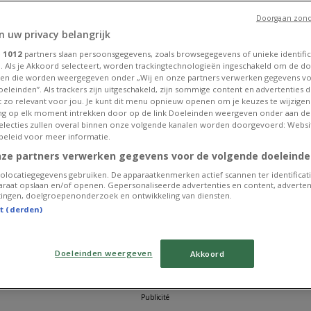
Expire le
Expire le
Exp
21/08
12/08
12
Doorgaan zond
AU
NOUVEAU
NOUVEAU
n uw privacy belangrijk
Proxy Delhaize
Delhaize
e
1012
partners slaan persoonsgegevens, zoals browsegegevens of unieke identific
. Als je Akkoord selecteert, worden trackingtechnologieën ingeschakeld om de do
ek
Folder de la semaine
Folder Delhaize - NL
Fo
en die worden weergegeven onder „Wij en onze partners verwerken gegevens v
eleinden”. Als trackers zijn uitgeschakeld, zijn sommige content en advertenties di
et zo relevant voor jou. Je kunt dit menu opnieuw openen om je keuzes te wijzigen 
Expire le
Expire le
Exp
g op elk moment intrekken door op de link Doeleinden weergeven onder aan de
12/08
12/08
12
 selecties zullen overal binnen onze volgende kanalen worden doorgevoerd: Websi
AU
ANTICIPÉ
-5 JOURS
beleid voor meer informatie.
nze partners verwerken gegevens voor de volgende doeleinde
Colruyt
Weba
olocatiegegevens gebruiken. De apparaatkenmerken actief scannen ter identificati
Nos meilleures
Oferta
Su
raat opslaan en/of openen. Gepersonaliseerde advertenties en content, adverten
bonnes affaires
de
ingen, doelgroepenonderzoek en ontwikkeling van diensten.
sé
st (derden)
Expire le
Expire le
Exp
25/08
12/08
14
Doeleinden weergeven
Akkoord
VOIR PLUS
Publicité