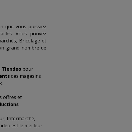
in que vous puissiez
illes. Vous pouvez
archés
,
Bricolage et
un grand nombre de
z
Tiendeo
pour
ents
des magasins
x.
 offres et
ductions
.
ur
,
Intermarché
,
ndeo est le meilleur