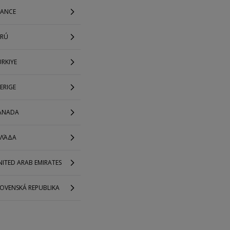
RANCE
ERÚ
RKIYE
ERIGE
ANADA
ΛΛΆΔΑ
ITED ARAB EMIRATES
LOVENSKÁ REPUBLIKA