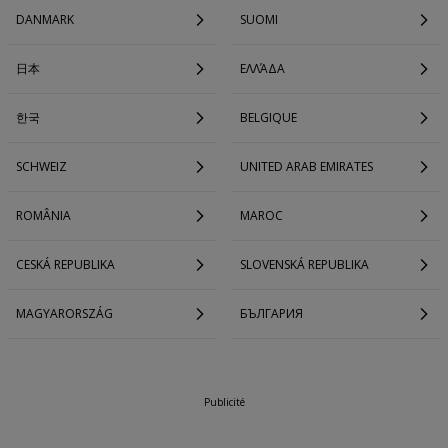
DANMARK
SUOMI
日本
ΕΛΛΆΔΑ
한국
BELGIQUE
SCHWEIZ
UNITED ARAB EMIRATES
ROMÂNIA
MAROC
CESKÁ REPUBLIKA
SLOVENSKÁ REPUBLIKA
MAGYARORSZÁG
БЪЛГАРИЯ
Publicité