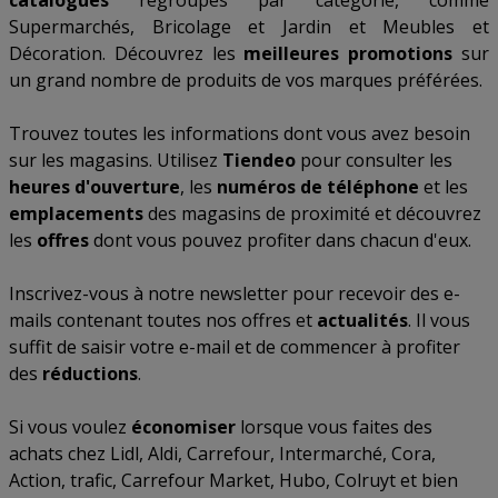
catalogues
regroupés par catégorie, comme
Supermarchés
,
Bricolage et Jardin
et
Meubles et
Décoration
. Découvrez les
meilleures promotions
sur
un grand nombre de produits de vos marques préférées.
Trouvez toutes les informations dont vous avez besoin
sur les magasins. Utilisez
Tiendeo
pour consulter les
heures d'ouverture
, les
numéros de téléphone
et les
emplacements
des magasins de proximité et découvrez
les
offres
dont vous pouvez profiter dans chacun d'eux.
Inscrivez-vous à notre newsletter pour recevoir des e-
mails contenant toutes nos offres et
actualités
. Il vous
suffit de saisir votre e-mail et de commencer à profiter
des
réductions
.
Si vous voulez
économiser
lorsque vous faites des
achats chez
Lidl
,
Aldi
,
Carrefour
,
Intermarché
,
Cora
,
Action
,
trafic
,
Carrefour Market
,
Hubo
,
Colruyt
et bien