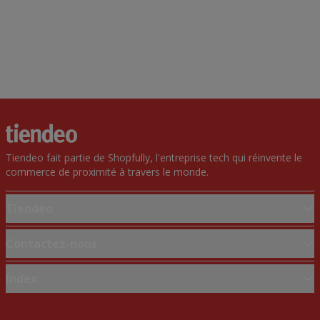
Tiendeo fait partie de Shopfully, l'entreprise tech qui réinvente le
commerce de proximité à travers le monde.
Tiendeo
Notre activité
Contactez-nous
Solutions professionnelles
Demande marketing et professionnelle
Index
Nouvelles et médias
Magasin mal situé sur la carte
Travaillez avec nous
Marques
Signaler un prospectus