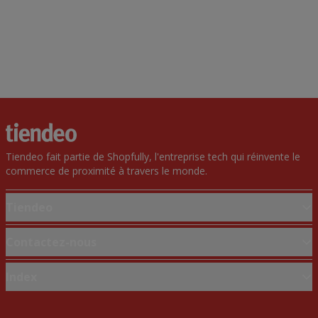
Tiendeo fait partie de Shopfully, l'entreprise tech qui réinvente le
commerce de proximité à travers le monde.
Tiendeo
Notre activité
Contactez-nous
Solutions professionnelles
Demande marketing et professionnelle
Index
Nouvelles et médias
Magasin mal situé sur la carte
Travaillez avec nous
Marques
Signaler un prospectus