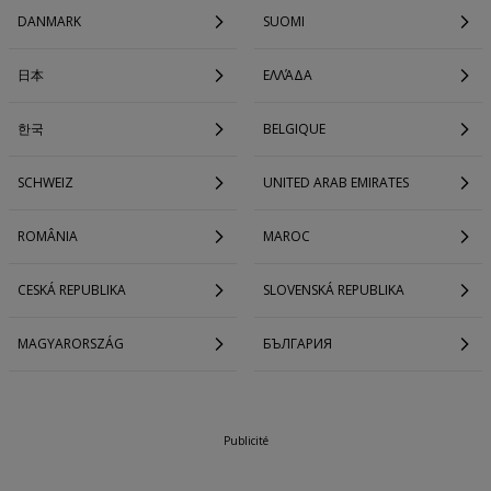
DANMARK
SUOMI
日本
ΕΛΛΆΔΑ
한국
BELGIQUE
SCHWEIZ
UNITED ARAB EMIRATES
ROMÂNIA
MAROC
CESKÁ REPUBLIKA
SLOVENSKÁ REPUBLIKA
MAGYARORSZÁG
БЪЛГАРИЯ
Publicité