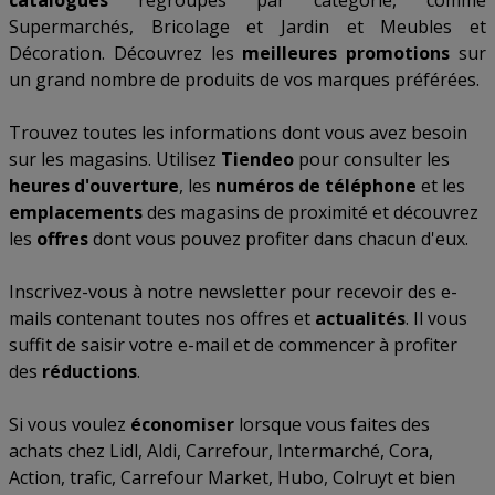
catalogues
regroupés par catégorie, comme
Supermarchés
,
Bricolage et Jardin
et
Meubles et
Décoration
. Découvrez les
meilleures promotions
sur
un grand nombre de produits de vos marques préférées.
Trouvez toutes les informations dont vous avez besoin
sur les magasins. Utilisez
Tiendeo
pour consulter les
heures d'ouverture
, les
numéros de téléphone
et les
emplacements
des magasins de proximité et découvrez
les
offres
dont vous pouvez profiter dans chacun d'eux.
Inscrivez-vous à notre newsletter pour recevoir des e-
mails contenant toutes nos offres et
actualités
. Il vous
suffit de saisir votre e-mail et de commencer à profiter
des
réductions
.
Si vous voulez
économiser
lorsque vous faites des
achats chez
Lidl
,
Aldi
,
Carrefour
,
Intermarché
,
Cora
,
Action
,
trafic
,
Carrefour Market
,
Hubo
,
Colruyt
et bien