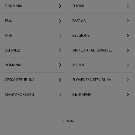
DANMARK
SUOMI
日本
ΕΛΛΆΔΑ
한국
BELGIQUE
SCHWEIZ
UNITED ARAB EMIRATES
ROMÂNIA
MAROC
CESKÁ REPUBLIKA
SLOVENSKÁ REPUBLIKA
MAGYARORSZÁG
БЪЛГАРИЯ
Publicité