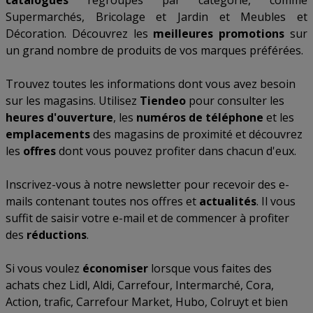
catalogues
regroupés par catégorie, comme
Supermarchés
,
Bricolage et Jardin
et
Meubles et
Décoration
. Découvrez les
meilleures promotions
sur
un grand nombre de produits de vos marques préférées.
Trouvez toutes les informations dont vous avez besoin
sur les magasins. Utilisez
Tiendeo
pour consulter les
heures d'ouverture
, les
numéros de téléphone
et les
emplacements
des magasins de proximité et découvrez
les
offres
dont vous pouvez profiter dans chacun d'eux.
Inscrivez-vous à notre newsletter pour recevoir des e-
mails contenant toutes nos offres et
actualités
. Il vous
suffit de saisir votre e-mail et de commencer à profiter
des
réductions
.
Si vous voulez
économiser
lorsque vous faites des
achats chez
Lidl
,
Aldi
,
Carrefour
,
Intermarché
,
Cora
,
Action
,
trafic
,
Carrefour Market
,
Hubo
,
Colruyt
et bien