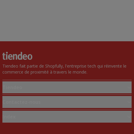
Tiendeo fait partie de Shopfully, l'entreprise tech qui réinvente le
commerce de proximité à travers le monde.
Tiendeo
Notre activité
Contactez-nous
Solutions professionnelles
Demande marketing et professionnelle
Index
Nouvelles et médias
Magasin mal situé sur la carte
Travaillez avec nous
Marques
Signaler un prospectus