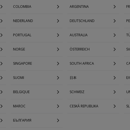
COLOMBIA
ARGENTINA
F
NEDERLAND
DEUTSCHLAND
P
PORTUGAL
AUSTRALIA
TÜ
NORGE
ÖSTERREICH
SV
SINGAPORE
SOUTH AFRICA
C
SUOMI
日本
Ε
BELGIQUE
SCHWEIZ
UN
MAROC
CESKÁ REPUBLIKA
S
БЪЛГАРИЯ