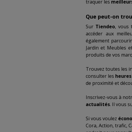
traquer les
meilleurs
Que peut-on trou
Sur
Tiendeo
, vous 
accéder aux meill
également parcouri
Jardin
et
Meubles et
produits de vos marq
Trouvez toutes les i
consulter les
heures
de proximité et déco
Inscrivez-vous à not
actualités
. Il vous 
Si vous voulez
écono
Cora
,
Action
,
trafic
,
C