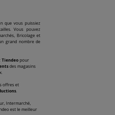
in que vous puissiez
illes. Vous pouvez
archés
,
Bricolage et
un grand nombre de
z
Tiendeo
pour
ents
des magasins
x.
 offres et
ductions
.
ur
,
Intermarché
,
ndeo est le meilleur