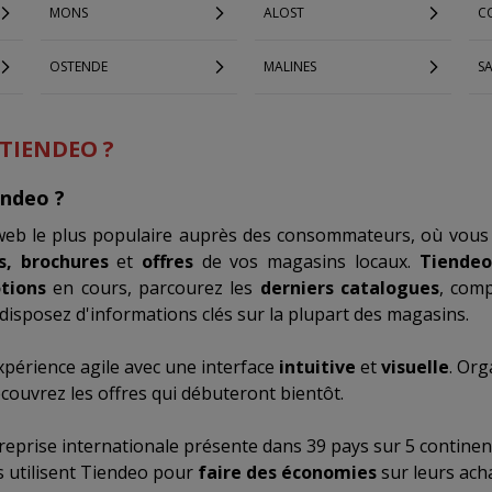
MONS
ALOST
C
OSTENDE
MALINES
S
 TIENDEO ?
endeo ?
 web le plus populaire auprès des consommateurs, où vous
s, brochures
et
offres
de vos magasins locaux.
Tiendeo
tions
en cours, parcourez les
derniers catalogues
, com
disposez d'informations clés sur la plupart des magasins.
xpérience agile avec une interface
intuitive
et
visuelle
. Org
ouvrez les offres qui débuteront bientôt.
reprise internationale présente dans 39 pays sur 5 continen
s utilisent Tiendeo pour
faire des économies
sur leurs ach