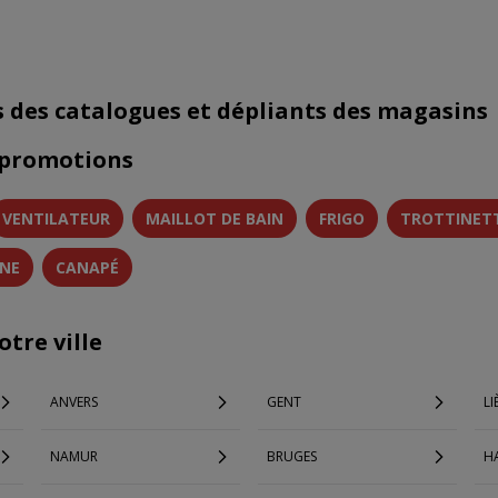
s des catalogues et dépliants des magasins
 promotions
VENTILATEUR
MAILLOT DE BAIN
FRIGO
TROTTINET
INE
CANAPÉ
tre ville
ANVERS
GENT
LI
NAMUR
BRUGES
H