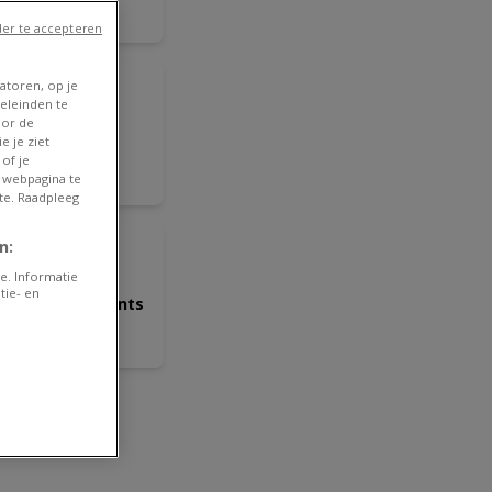
ire le
/08
er te accepteren
ANTICIPÉ
Colruyt
atoren, op je
eleinden te
s meilleures
oor de
nnes affaires
e je ziet
of je
ire le
 webpagina te
/08
te. Raadpleeg
ANTICIPÉ
n:
Aldi
e. Informatie
illeures offres
tie- en
ur tous les clients
ire le
/08