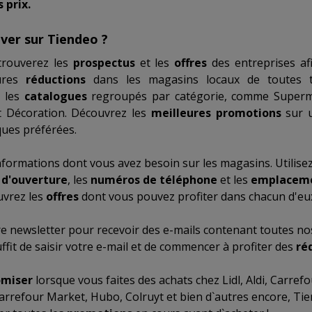
 prix.
ver sur Tiendeo ?
trouverez les
prospectus
et les
offres
des entreprises af
eures
réductions
dans les magasins locaux de toutes ta
r les
catalogues
regroupés par catégorie, comme
Superm
 Décoration
. Découvrez les
meilleures promotions
sur 
ues préférées.
nformations dont vous avez besoin sur les magasins. Utilise
 d'ouverture
, les
numéros de téléphone
et les
emplacem
uvrez les
offres
dont vous pouvez profiter dans chacun d'eu
re newsletter pour recevoir des e-mails contenant toutes nos
suffit de saisir votre e-mail et de commencer à profiter des
ré
miser
lorsque vous faites des achats chez
Lidl
,
Aldi
,
Carrefo
arrefour Market
,
Hubo
,
Colruyt
et bien d`autres encore, Tie