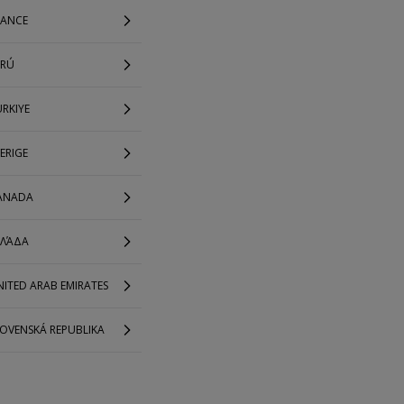
RANCE
ERÚ
RKIYE
ERIGE
ANADA
ΛΛΆΔΑ
ITED ARAB EMIRATES
LOVENSKÁ REPUBLIKA