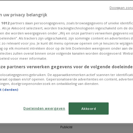
Expire le
Expire le
Exp
12/08
12/08
12
Doorgaan zond
AU
NOUVEAU
NOUVEAU
n uw privacy belangrijk
Delhaize
Action
e
1012
partners slaan persoonsgegevens, zoals browsegegevens of unieke identific
. Als je Akkoord selecteert, worden trackingtechnologieën ingeschakeld om de do
L
Folder Delhaize - FR
folder Action
No
en die worden weergegeven onder „Wij en onze partners verwerken gegevens v
bo
eleinden”. Als trackers zijn uitgeschakeld, zijn sommige content en advertenties di
et zo relevant voor jou. Je kunt dit menu opnieuw openen om je keuzes te wijzigen 
Expire le
Expire le
Exp
g op elk moment intrekken door op de link Doeleinden weergeven onder aan de
12/08
11/08
25
 selecties zullen overal binnen onze volgende kanalen worden doorgevoerd: Websi
RS
ANTICIPÉ
EXPIRE DEMAIN
beleid voor meer informatie.
nze partners verwerken gegevens voor de volgende doeleinde
Aldi
Aldi
olocatiegegevens gebruiken. De apparaatkenmerken actief scannen ter identificati
Super réductions sur
Offres exclusives et
Me
raat opslaan en/of openen. Gepersonaliseerde advertenties en content, adverten
des produits
bonnes affaires
po
ingen, doelgroepenonderzoek en ontwikkeling van diensten.
sélectionnés
st (derden)
Expire le
Expire
Exp
14/08
demain
20
Doeleinden weergeven
Akkoord
VOIR PLUS
Publicité