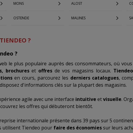
MONS
ALOST
C
OSTENDE
MALINES
S
 TIENDEO ?
endeo ?
 web le plus populaire auprès des consommateurs, où vous
s, brochures
et
offres
de vos magasins locaux.
Tiendeo
tions
en cours, parcourez les
derniers catalogues
, com
disposez d'informations clés sur la plupart des magasins.
xpérience agile avec une interface
intuitive
et
visuelle
. Org
ouvrez les offres qui débuteront bientôt.
reprise internationale présente dans 39 pays sur 5 continen
s utilisent Tiendeo pour
faire des économies
sur leurs ach