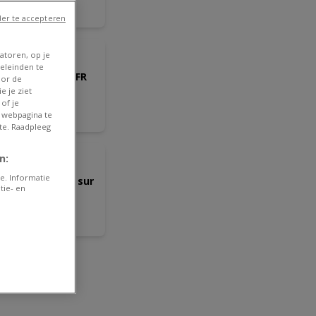
ire le
/08
er te accepteren
NOUVEAU
Delhaize
atoren, op je
eleinden te
lder Delhaize - FR
oor de
e je ziet
of je
ire le
 webpagina te
/08
te. Raadpleeg
ANTICIPÉ
n:
Aldi
e. Informatie
per réductions sur
tie- en
s produits
lectionnés
ire le
/08