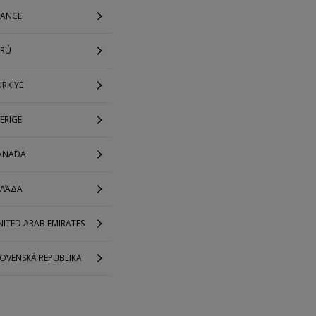
RANCE
ERÚ
RKIYE
ERIGE
ANADA
ΛΛΆΔΑ
ITED ARAB EMIRATES
LOVENSKÁ REPUBLIKA