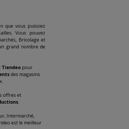
in que vous puissiez
illes. Vous pouvez
archés
,
Bricolage et
un grand nombre de
z
Tiendeo
pour
ents
des magasins
x.
 offres et
ductions
.
ur
,
Intermarché
,
ndeo est le meilleur