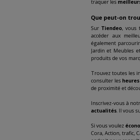
traquer les
meilleurs
Que peut-on trou
Sur
Tiendeo
, vous 
accéder aux meill
également parcouri
Jardin
et
Meubles et
produits de vos marq
Trouvez toutes les i
consulter les
heures
de proximité et déco
Inscrivez-vous à not
actualités
. Il vous 
Si vous voulez
écono
Cora
,
Action
,
trafic
,
C