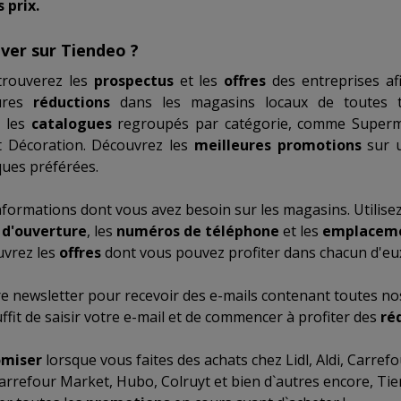
 prix.
ver sur Tiendeo ?
trouverez les
prospectus
et les
offres
des entreprises af
eures
réductions
dans les magasins locaux de toutes ta
r les
catalogues
regroupés par catégorie, comme
Superm
 Décoration
. Découvrez les
meilleures promotions
sur 
ues préférées.
nformations dont vous avez besoin sur les magasins. Utilise
 d'ouverture
, les
numéros de téléphone
et les
emplacem
uvrez les
offres
dont vous pouvez profiter dans chacun d'eu
re newsletter pour recevoir des e-mails contenant toutes nos
suffit de saisir votre e-mail et de commencer à profiter des
ré
miser
lorsque vous faites des achats chez
Lidl
,
Aldi
,
Carrefo
arrefour Market
,
Hubo
,
Colruyt
et bien d`autres encore, Tie