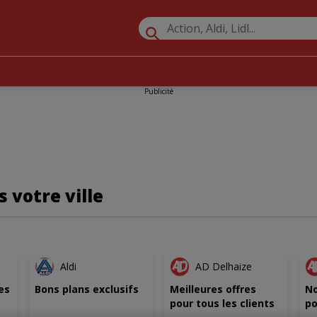
Publicité
 votre ville
AU
NOUVEAU
NOUVEAU
Aldi
AD Delhaize
es
Bons plans exclusifs
Meilleures offres
No
pour tous les clients
po