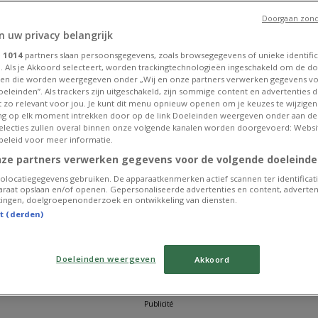
Expire le
Expire le
Exp
21/08
12/08
12
Doorgaan zond
AU
NOUVEAU
NOUVEAU
n uw privacy belangrijk
Proxy Delhaize
Delhaize
e
1014
partners slaan persoonsgegevens, zoals browsegegevens of unieke identific
. Als je Akkoord selecteert, worden trackingtechnologieën ingeschakeld om de do
ek
Folder de la semaine
Folder Delhaize - NL
Fo
en die worden weergegeven onder „Wij en onze partners verwerken gegevens v
eleinden”. Als trackers zijn uitgeschakeld, zijn sommige content en advertenties di
et zo relevant voor jou. Je kunt dit menu opnieuw openen om je keuzes te wijzigen 
Expire le
Expire le
Exp
g op elk moment intrekken door op de link Doeleinden weergeven onder aan de
12/08
12/08
12
 selecties zullen overal binnen onze volgende kanalen worden doorgevoerd: Websi
RS
ANTICIPÉ
-4 JOURS
beleid voor meer informatie.
nze partners verwerken gegevens voor de volgende doeleinde
Colruyt
Weba
olocatiegegevens gebruiken. De apparaatkenmerken actief scannen ter identificati
Nos meilleures
Oferta
Su
raat opslaan en/of openen. Gepersonaliseerde advertenties en content, adverten
bonnes affaires
de
ingen, doelgroepenonderzoek en ontwikkeling van diensten.
sé
st (derden)
Expire le
Expire le
Exp
25/08
12/08
14
Doeleinden weergeven
Akkoord
VOIR PLUS
Publicité