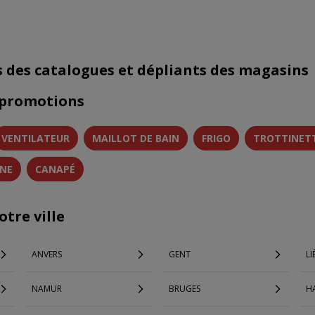
s des catalogues et dépliants des magasins
 promotions
VENTILATEUR
MAILLOT DE BAIN
FRIGO
TROTTINET
INE
CANAPÉ
tre ville
ANVERS
GENT
LI
NAMUR
BRUGES
H