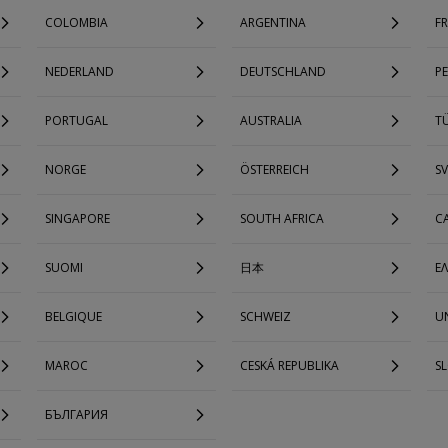
COLOMBIA
ARGENTINA
F
NEDERLAND
DEUTSCHLAND
P
PORTUGAL
AUSTRALIA
TÜ
NORGE
ÖSTERREICH
SV
SINGAPORE
SOUTH AFRICA
C
SUOMI
日本
Ε
BELGIQUE
SCHWEIZ
UN
MAROC
CESKÁ REPUBLIKA
S
БЪЛГАРИЯ