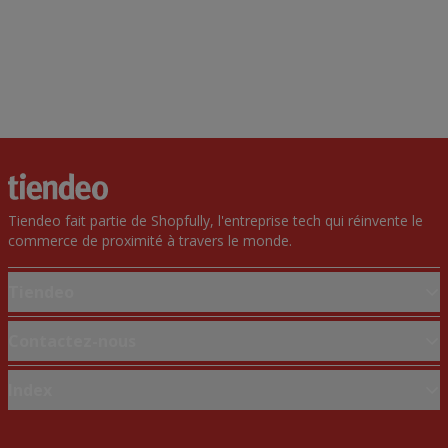
Tiendeo fait partie de Shopfully, l'entreprise tech qui réinvente le
commerce de proximité à travers le monde.
Tiendeo
Notre activité
Contactez-nous
Solutions professionnelles
Demande marketing et professionnelle
Index
Nouvelles et médias
Magasin mal situé sur la carte
Travaillez avec nous
Marques
Signaler un prospectus