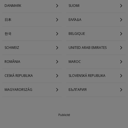
DANMARK
SUOMI
日本
ΕΛΛΆΔΑ
한국
BELGIQUE
SCHWEIZ
UNITED ARAB EMIRATES
ROMÂNIA
MAROC
CESKÁ REPUBLIKA
SLOVENSKÁ REPUBLIKA
MAGYARORSZÁG
БЪЛГАРИЯ
Publicité