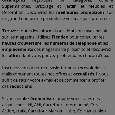
catalogues
regroupés par catégorie, comme
Supermarchés
,
Bricolage et Jardin
et
Meubles et
Décoration
. Découvrez les
meilleures promotions
sur
un grand nombre de produits de vos marques préférées.
Trouvez toutes les informations dont vous avez besoin
sur les magasins. Utilisez
Tiendeo
pour consulter les
heures d'ouverture
, les
numéros de téléphone
et les
emplacements
des magasins de proximité et découvrez
les
offres
dont vous pouvez profiter dans chacun d'eux.
Inscrivez-vous à notre newsletter pour recevoir des e-
mails contenant toutes nos offres et
actualités
. Il vous
suffit de saisir votre e-mail et de commencer à profiter
des
réductions
.
Si vous voulez
économiser
lorsque vous faites des
achats chez
Lidl
,
Aldi
,
Carrefour
,
Intermarché
,
Cora
,
Action
,
trafic
,
Carrefour Market
,
Hubo
,
Colruyt
et bien