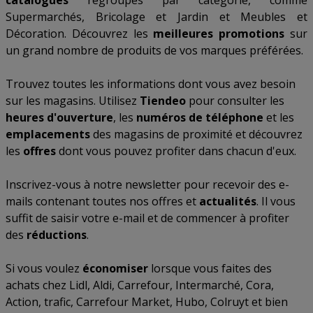
catalogues
regroupés par catégorie, comme
Supermarchés
,
Bricolage et Jardin
et
Meubles et
Décoration
. Découvrez les
meilleures promotions
sur
un grand nombre de produits de vos marques préférées.
Trouvez toutes les informations dont vous avez besoin
sur les magasins. Utilisez
Tiendeo
pour consulter les
heures d'ouverture
, les
numéros de téléphone
et les
emplacements
des magasins de proximité et découvrez
les
offres
dont vous pouvez profiter dans chacun d'eux.
Inscrivez-vous à notre newsletter pour recevoir des e-
mails contenant toutes nos offres et
actualités
. Il vous
suffit de saisir votre e-mail et de commencer à profiter
des
réductions
.
Si vous voulez
économiser
lorsque vous faites des
achats chez
Lidl
,
Aldi
,
Carrefour
,
Intermarché
,
Cora
,
Action
,
trafic
,
Carrefour Market
,
Hubo
,
Colruyt
et bien