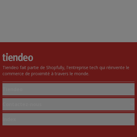
Tiendeo fait partie de Shopfully, l'entreprise tech qui réinvente le
commerce de proximité à travers le monde.
Tiendeo
Notre activité
Contactez-nous
Solutions professionnelles
Demande marketing et professionnelle
Index
Nouvelles et médias
Magasin mal situé sur la carte
Travaillez avec nous
Marques
Signaler un prospectus