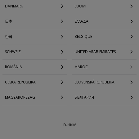
DANMARK
SUOMI
日本
ΕΛΛΆΔΑ
한국
BELGIQUE
SCHWEIZ
UNITED ARAB EMIRATES
ROMÂNIA
MAROC
CESKÁ REPUBLIKA
SLOVENSKÁ REPUBLIKA
MAGYARORSZÁG
БЪЛГАРИЯ
Publicité