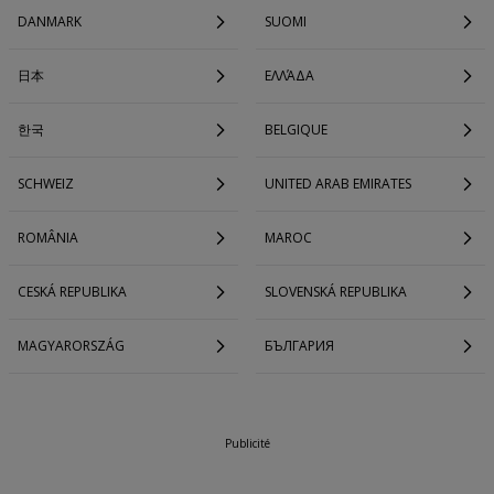
DANMARK
SUOMI
日本
ΕΛΛΆΔΑ
한국
BELGIQUE
SCHWEIZ
UNITED ARAB EMIRATES
ROMÂNIA
MAROC
CESKÁ REPUBLIKA
SLOVENSKÁ REPUBLIKA
MAGYARORSZÁG
БЪЛГАРИЯ
Publicité