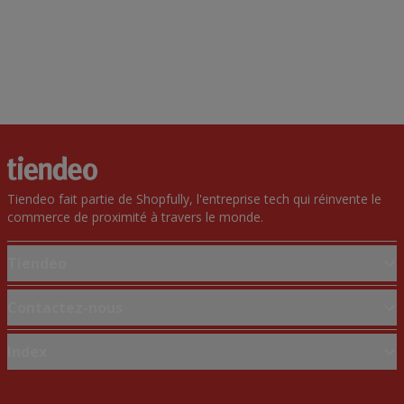
Tiendeo fait partie de Shopfully, l'entreprise tech qui réinvente le
commerce de proximité à travers le monde.
Tiendeo
Notre activité
Contactez-nous
Solutions professionnelles
Demande marketing et professionnelle
Index
Nouvelles et médias
Magasin mal situé sur la carte
Travaillez avec nous
Marques
Signaler un prospectus