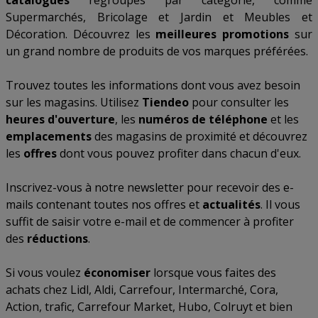
catalogues
regroupés par catégorie, comme
Supermarchés
,
Bricolage et Jardin
et
Meubles et
Décoration
. Découvrez les
meilleures promotions
sur
un grand nombre de produits de vos marques préférées.
Trouvez toutes les informations dont vous avez besoin
sur les magasins. Utilisez
Tiendeo
pour consulter les
heures d'ouverture
, les
numéros de téléphone
et les
emplacements
des magasins de proximité et découvrez
les
offres
dont vous pouvez profiter dans chacun d'eux.
Inscrivez-vous à notre newsletter pour recevoir des e-
mails contenant toutes nos offres et
actualités
. Il vous
suffit de saisir votre e-mail et de commencer à profiter
des
réductions
.
Si vous voulez
économiser
lorsque vous faites des
achats chez
Lidl
,
Aldi
,
Carrefour
,
Intermarché
,
Cora
,
Action
,
trafic
,
Carrefour Market
,
Hubo
,
Colruyt
et bien