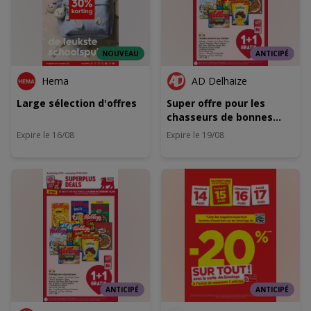
NOUVEAU
ANTICIPÉ
Hema
AD Delhaize
Large sélection d'offres
Super offre pour les
chasseurs de bonnes
affaires
Expire le 16/08
Expire le 19/08
ANTICIPÉ
ANTICIPÉ