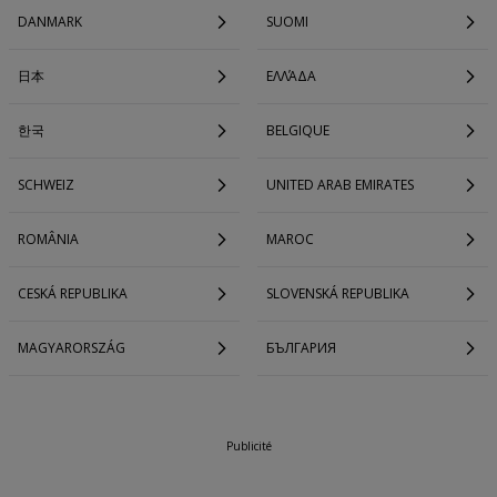
DANMARK
SUOMI
日本
ΕΛΛΆΔΑ
한국
BELGIQUE
SCHWEIZ
UNITED ARAB EMIRATES
ROMÂNIA
MAROC
CESKÁ REPUBLIKA
SLOVENSKÁ REPUBLIKA
MAGYARORSZÁG
БЪЛГАРИЯ
Publicité