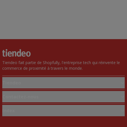
Tiendeo fait partie de Shopfully, l'entreprise tech qui réinvente le
commerce de proximité à travers le monde.
Tiendeo
Notre activité
Contactez-nous
Solutions professionnelles
Demande marketing et professionnelle
Index
Nouvelles et médias
Magasin mal situé sur la carte
Travaillez avec nous
Marques
Signaler un prospectus