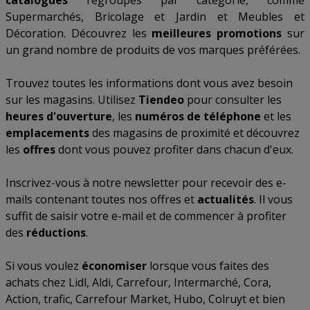
catalogues
regroupés par catégorie, comme
Supermarchés
,
Bricolage et Jardin
et
Meubles et
Décoration
. Découvrez les
meilleures promotions
sur
un grand nombre de produits de vos marques préférées.
Trouvez toutes les informations dont vous avez besoin
sur les magasins. Utilisez
Tiendeo
pour consulter les
heures d'ouverture
, les
numéros de téléphone
et les
emplacements
des magasins de proximité et découvrez
les
offres
dont vous pouvez profiter dans chacun d'eux.
Inscrivez-vous à notre newsletter pour recevoir des e-
mails contenant toutes nos offres et
actualités
. Il vous
suffit de saisir votre e-mail et de commencer à profiter
des
réductions
.
Si vous voulez
économiser
lorsque vous faites des
achats chez
Lidl
,
Aldi
,
Carrefour
,
Intermarché
,
Cora
,
Action
,
trafic
,
Carrefour Market
,
Hubo
,
Colruyt
et bien