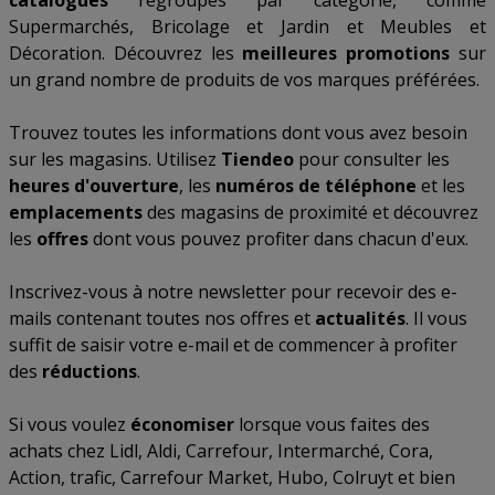
catalogues
regroupés par catégorie, comme
Supermarchés
,
Bricolage et Jardin
et
Meubles et
Décoration
. Découvrez les
meilleures promotions
sur
un grand nombre de produits de vos marques préférées.
Trouvez toutes les informations dont vous avez besoin
sur les magasins. Utilisez
Tiendeo
pour consulter les
heures d'ouverture
, les
numéros de téléphone
et les
emplacements
des magasins de proximité et découvrez
les
offres
dont vous pouvez profiter dans chacun d'eux.
Inscrivez-vous à notre newsletter pour recevoir des e-
mails contenant toutes nos offres et
actualités
. Il vous
suffit de saisir votre e-mail et de commencer à profiter
des
réductions
.
Si vous voulez
économiser
lorsque vous faites des
achats chez
Lidl
,
Aldi
,
Carrefour
,
Intermarché
,
Cora
,
Action
,
trafic
,
Carrefour Market
,
Hubo
,
Colruyt
et bien