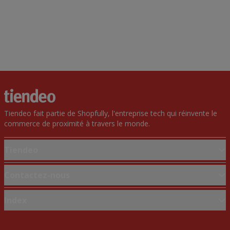
Tiendeo fait partie de Shopfully, l'entreprise tech qui réinvente le
commerce de proximité à travers le monde.
Tiendeo
Notre activité
Contactez-nous
Solutions professionnelles
Demande marketing et professionnelle
Index
Nouvelles et médias
Magasin mal situé sur la carte
Travaillez avec nous
Marques
Signaler un prospectus