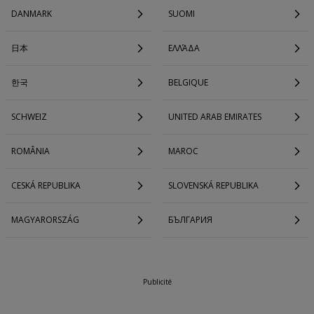
DANMARK
SUOMI
日本
ΕΛΛΆΔΑ
한국
BELGIQUE
SCHWEIZ
UNITED ARAB EMIRATES
ROMÂNIA
MAROC
CESKÁ REPUBLIKA
SLOVENSKÁ REPUBLIKA
MAGYARORSZÁG
БЪЛГАРИЯ
Publicité