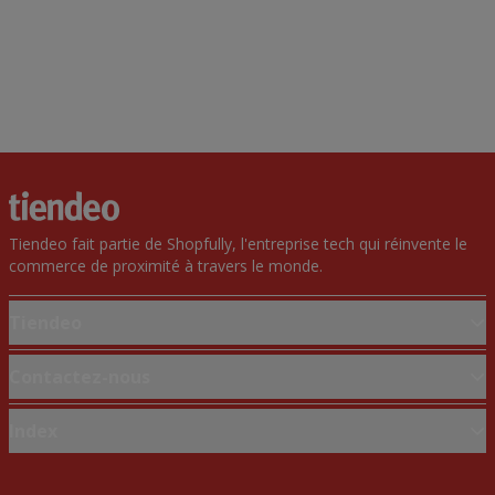
Tiendeo fait partie de Shopfully, l'entreprise tech qui réinvente le
commerce de proximité à travers le monde.
Tiendeo
Notre activité
Contactez-nous
Solutions professionnelles
Demande marketing et professionnelle
Index
Nouvelles et médias
Magasin mal situé sur la carte
Travaillez avec nous
Marques
Signaler un prospectus