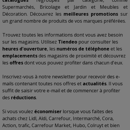
catalogues
regroupés par catégorie, comme
Supermarchés
,
Bricolage et Jardin
et
Meubles et
Décoration
. Découvrez les
meilleures promotions
sur
un grand nombre de produits de vos marques préférées.
Trouvez toutes les informations dont vous avez besoin
sur les magasins. Utilisez
Tiendeo
pour consulter les
heures d'ouverture
, les
numéros de téléphone
et les
emplacements
des magasins de proximité et découvrez
les
offres
dont vous pouvez profiter dans chacun d'eux.
Inscrivez-vous à notre newsletter pour recevoir des e-
mails contenant toutes nos offres et
actualités
. Il vous
suffit de saisir votre e-mail et de commencer à profiter
des
réductions
.
Si vous voulez
économiser
lorsque vous faites des
achats chez
Lidl
,
Aldi
,
Carrefour
,
Intermarché
,
Cora
,
Action
,
trafic
,
Carrefour Market
,
Hubo
,
Colruyt
et bien