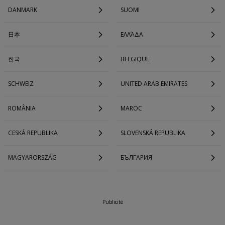
DANMARK
SUOMI
日本
ΕΛΛΆΔΑ
한국
BELGIQUE
SCHWEIZ
UNITED ARAB EMIRATES
ROMÂNIA
MAROC
CESKÁ REPUBLIKA
SLOVENSKÁ REPUBLIKA
MAGYARORSZÁG
БЪЛГАРИЯ
Publicité