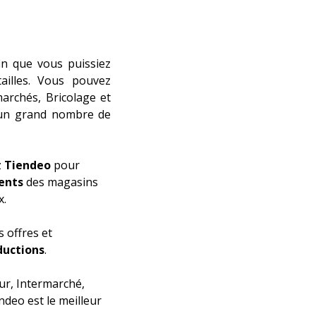
in que vous puissiez
illes. Vous pouvez
archés
,
Bricolage et
un grand nombre de
z
Tiendeo
pour
ents
des magasins
x.
 offres et
ductions
.
ur
,
Intermarché
,
ndeo est le meilleur