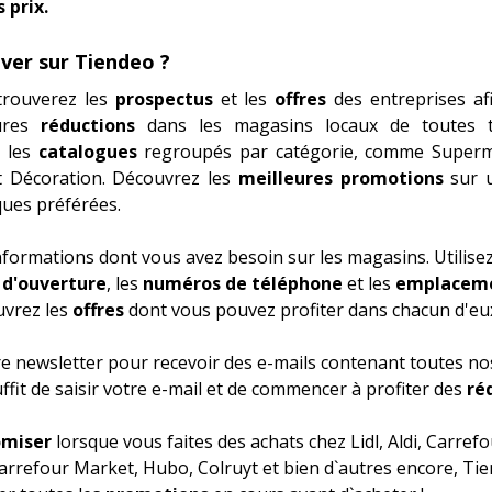
 prix.
ver sur Tiendeo ?
trouverez les
prospectus
et les
offres
des entreprises af
eures
réductions
dans les magasins locaux de toutes ta
r les
catalogues
regroupés par catégorie, comme
Superm
 Décoration
. Découvrez les
meilleures promotions
sur 
ues préférées.
nformations dont vous avez besoin sur les magasins. Utilise
 d'ouverture
, les
numéros de téléphone
et les
emplacem
uvrez les
offres
dont vous pouvez profiter dans chacun d'eu
re newsletter pour recevoir des e-mails contenant toutes nos
suffit de saisir votre e-mail et de commencer à profiter des
ré
miser
lorsque vous faites des achats chez
Lidl
,
Aldi
,
Carrefo
arrefour Market
,
Hubo
,
Colruyt
et bien d`autres encore, Tie