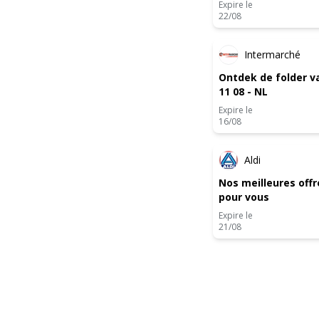
économes
Expire le
22/08
ANTICI
Intermarché
Ontdek de folder v
11 08 - NL
Expire le
16/08
Aldi
Nos meilleures offr
pour vous
Expire le
21/08