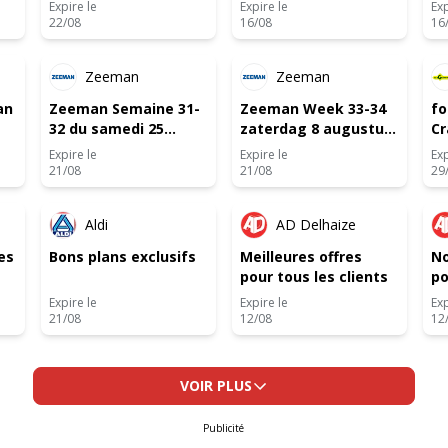
Expire le
Expire le
Exp
22/08
16/08
16
PÉ
NOUVEAU
NOUVEAU
Zeeman
Zeeman
an
Zeeman Semaine 31-
Zeeman Week 33-34
fo
32 du samedi 25
zaterdag 8 augustus
Cr
juillet au vendredi 7
tm vrijdag 21
Expire le
Expire le
Exp
août 2026.
augustus 2026.
21/08
21/08
29
-2 JOURS
Aldi
AD Delhaize
es
Bons plans exclusifs
Meilleures offres
No
pour tous les clients
po
Expire le
Expire le
Exp
21/08
12/08
12
VOIR PLUS
Publicité