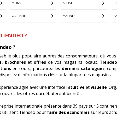
MONS
ALOST
C
OSTENDE
MALINES
S
 TIENDEO ?
endeo ?
 web le plus populaire auprès des consommateurs, où vous
s, brochures
et
offres
de vos magasins locaux.
Tiendeo
tions
en cours, parcourez les
derniers catalogues
, com
disposez d'informations clés sur la plupart des magasins.
xpérience agile avec une interface
intuitive
et
visuelle
. Org
ouvrez les offres qui débuteront bientôt.
reprise internationale présente dans 39 pays sur 5 continen
s utilisent Tiendeo pour
faire des économies
sur leurs ach