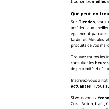
traquer les
meilleurs
Que peut-on trou
Sur
Tiendeo
, vous 
accéder aux meill
également parcouri
Jardin
et
Meubles et
produits de vos marq
Trouvez toutes les i
consulter les
heures
de proximité et déco
Inscrivez-vous à not
actualités
. Il vous 
Si vous voulez
écono
Cora
,
Action
,
trafic
,
C