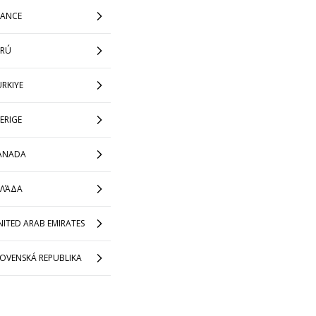
RANCE
ERÚ
RKIYE
ERIGE
ANADA
ΛΛΆΔΑ
ITED ARAB EMIRATES
LOVENSKÁ REPUBLIKA