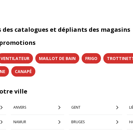
s des catalogues et dépliants des magasins
 promotions
VENTILATEUR
MAILLOT DE BAIN
FRIGO
TROTTINET
INE
CANAPÉ
tre ville
ANVERS
GENT
LI
NAMUR
BRUGES
H