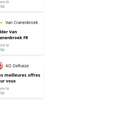
ire le
/08
NOUVEAU
Van Cranenbroek
lder Van
anenbroek FR
ire le
/08
-2 JOURS
AD Delhaize
s meilleures offres
ur vous
ire le
/08