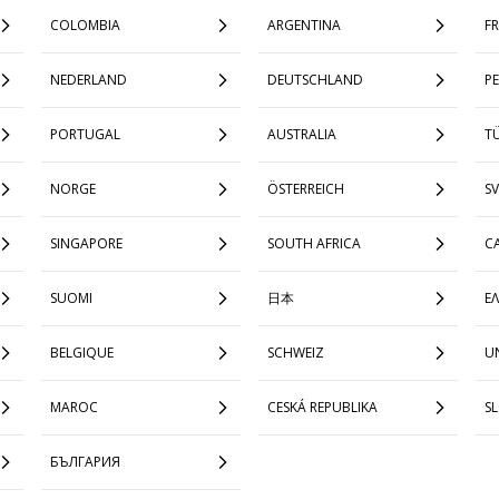
COLOMBIA
ARGENTINA
F
NEDERLAND
DEUTSCHLAND
P
PORTUGAL
AUSTRALIA
TÜ
NORGE
ÖSTERREICH
SV
SINGAPORE
SOUTH AFRICA
C
SUOMI
日本
Ε
BELGIQUE
SCHWEIZ
UN
MAROC
CESKÁ REPUBLIKA
S
БЪЛГАРИЯ