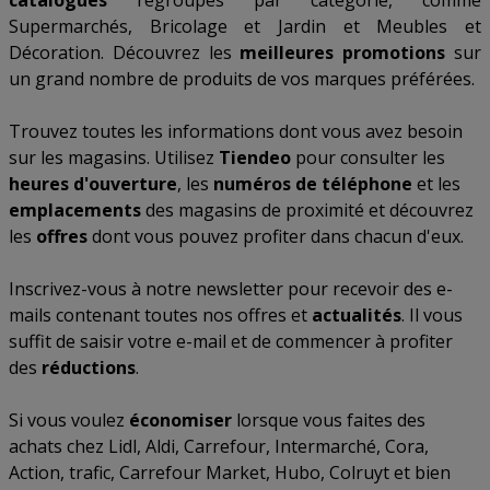
catalogues
regroupés par catégorie, comme
Supermarchés
,
Bricolage et Jardin
et
Meubles et
Décoration
. Découvrez les
meilleures promotions
sur
un grand nombre de produits de vos marques préférées.
Trouvez toutes les informations dont vous avez besoin
sur les magasins. Utilisez
Tiendeo
pour consulter les
heures d'ouverture
, les
numéros de téléphone
et les
emplacements
des magasins de proximité et découvrez
les
offres
dont vous pouvez profiter dans chacun d'eux.
Inscrivez-vous à notre newsletter pour recevoir des e-
mails contenant toutes nos offres et
actualités
. Il vous
suffit de saisir votre e-mail et de commencer à profiter
des
réductions
.
Si vous voulez
économiser
lorsque vous faites des
achats chez
Lidl
,
Aldi
,
Carrefour
,
Intermarché
,
Cora
,
Action
,
trafic
,
Carrefour Market
,
Hubo
,
Colruyt
et bien