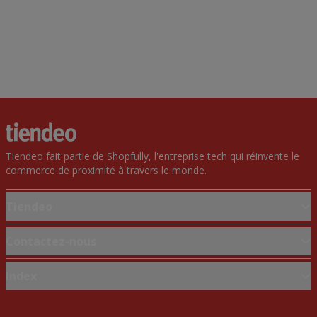
Tiendeo fait partie de Shopfully, l'entreprise tech qui réinvente le
commerce de proximité à travers le monde.
Tiendeo
Notre activité
Contactez-nous
Solutions professionnelles
Demande marketing et professionnelle
Index
Nouvelles et médias
Magasin mal situé sur la carte
Travaillez avec nous
Marques
Signaler un prospectus