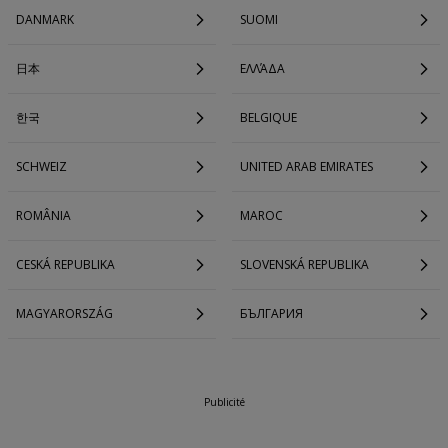
DANMARK
SUOMI
日本
ΕΛΛΆΔΑ
한국
BELGIQUE
SCHWEIZ
UNITED ARAB EMIRATES
ROMÂNIA
MAROC
CESKÁ REPUBLIKA
SLOVENSKÁ REPUBLIKA
MAGYARORSZÁG
БЪЛГАРИЯ
Publicité