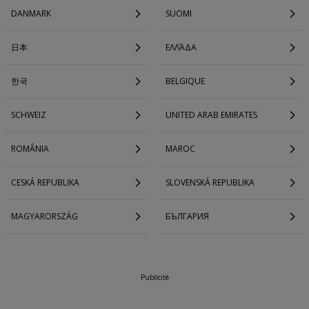
DANMARK
SUOMI
日本
ΕΛΛΆΔΑ
한국
BELGIQUE
SCHWEIZ
UNITED ARAB EMIRATES
ROMÂNIA
MAROC
CESKÁ REPUBLIKA
SLOVENSKÁ REPUBLIKA
MAGYARORSZÁG
БЪЛГАРИЯ
Publicité