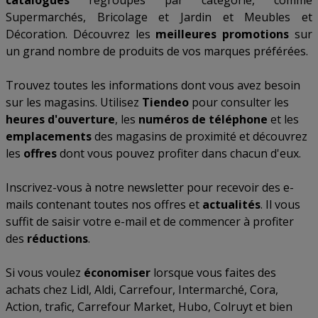
catalogues
regroupés par catégorie, comme
Supermarchés
,
Bricolage et Jardin
et
Meubles et
Décoration
. Découvrez les
meilleures promotions
sur
un grand nombre de produits de vos marques préférées.
Trouvez toutes les informations dont vous avez besoin
sur les magasins. Utilisez
Tiendeo
pour consulter les
heures d'ouverture
, les
numéros de téléphone
et les
emplacements
des magasins de proximité et découvrez
les
offres
dont vous pouvez profiter dans chacun d'eux.
Inscrivez-vous à notre newsletter pour recevoir des e-
mails contenant toutes nos offres et
actualités
. Il vous
suffit de saisir votre e-mail et de commencer à profiter
des
réductions
.
Si vous voulez
économiser
lorsque vous faites des
achats chez
Lidl
,
Aldi
,
Carrefour
,
Intermarché
,
Cora
,
Action
,
trafic
,
Carrefour Market
,
Hubo
,
Colruyt
et bien