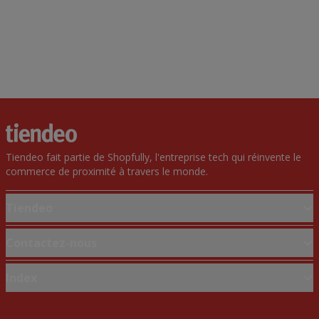
Tiendeo fait partie de Shopfully, l'entreprise tech qui réinvente le
commerce de proximité à travers le monde.
Tiendeo
Notre activité
Contactez-nous
Solutions professionnelles
Demande marketing et professionnelle
Index
Nouvelles et médias
Magasin mal situé sur la carte
Travaillez avec nous
Marques
Signaler un prospectus